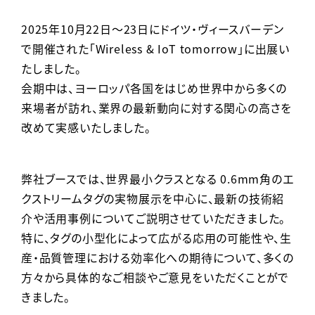
導入事例
2025年10月22日～23日にドイツ・ヴィースバーデン
で開催された「Wireless & IoT tomorrow」に出展い
最新情報
たしました。
お役立ちコンテンツ
会期中は、ヨーロッパ各国をはじめ世界中から多くの
来場者が訪れ、業界の最新動向に対する関心の高さを
お役立ち集
改めて実感いたしました。
RFID基礎知識
お問い合わせ
弊社ブースでは、世界最小クラスとなる 0.6mm角のエ
English
クストリームタグの実物展示を中心に、最新の技術紹
介や活用事例についてご説明させていただきました。
特に、タグの小型化によって広がる応用の可能性や、生
産・品質管理における効率化への期待について、多くの
方々から具体的なご相談やご意見をいただくことがで
きました。