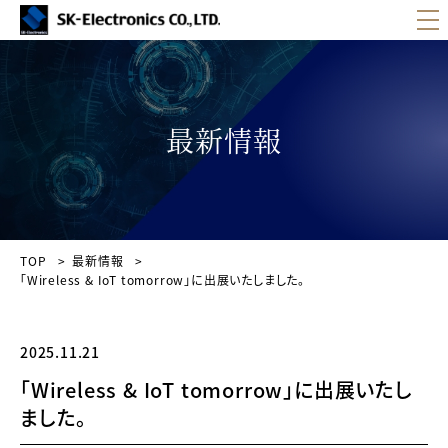
製品紹介
最新情報
エクストリームタグ
ピッキングタグ
電子ペーパータグ
リーダライタ・アンテナ
TOP
最新情報
「Wireless & IoT tomorrow」に出展いたしました。
ソリューション
RFIDの活用例
2025.11.21
RFIDシステムの基本構成
「Wireless & IoT tomorrow」に出展いたし
RFID導入のメリット
ました。
RFID導入の流れ